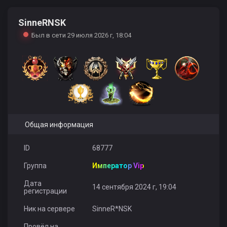
SinneRNSK
Кобра
EHIGMA
Вадим Ковалёв
Был в сети 29 июля 2026 г, 18:04
AppleiP
Rostov_161rus
Общая информация
ID
68777
Группа
Император Vip
Дата
14 сентября 2024 г, 19:04
регистрации
Ник на сервере
SinneR*NSK
Провёл на