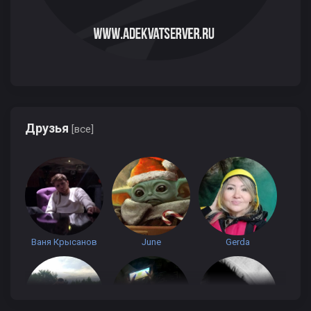
Друзья
[все]
Ваня Крысанов
June
Gerda