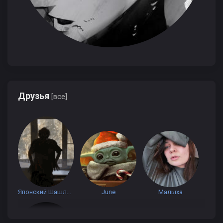
Друзья
[все]
Японский Шашлык
June
Малыха