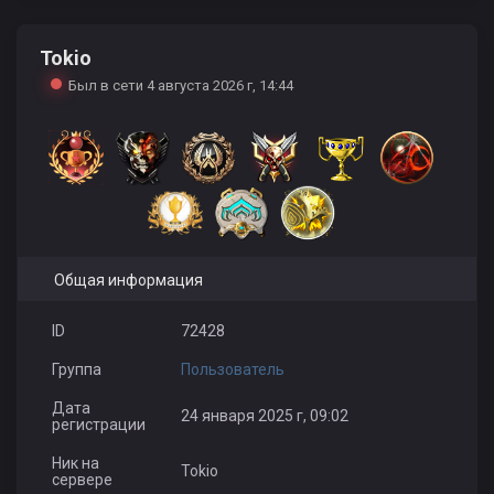
Tokio
Laz ziya
89003016930
Mawy BaTb
Был в сети 4 августа 2026 г, 14:44
Общая информация
ID
72428
Группа
Пользователь
Дата
24 января 2025 г, 09:02
регистрации
Ник на
Tokio
сервере