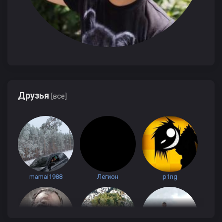
Друзья
[все]
mamai1988
Легион
p1ng