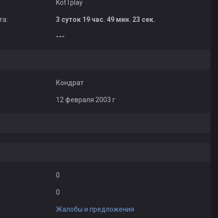
KotTplay
та:
3 суток 19 час. 49 мин. 23 сек.
---
Кондрат
12 февраля 2003 г
0
0
Жалобы и предложения