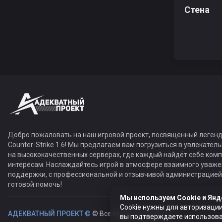
Стена
NagleLL
Rico 97
Добро пожаловать на наш игровой проект, посвящённый легенд
Counter-Strike 1.6! Мы предлагаем вам погрузиться в увлекател
Alihan Rozh
на высококачественных серверах, где каждый найдёт себе ком
интересам. Наслаждайтесь игрой в атмосфере взаимного уваже
поддержки, с профессиональной и отзывчивой администрацией,
готовой помочь!
Мы используем Cookie и Янд
King of
Cookie нужны для авторизации
АДЕКВАТНЫЙ ПРОЕКТ ©
© Все права защищены
вы подтверждаете использован