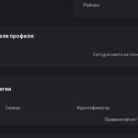
Рейтинг
doterra
Vadikkk
ели профиля:
Сегодня никто не пос
Omskmasterklass
1Muslim
егии
o
CaHeK_
mikki11russ
Сервер
Идентификатор
Привилегий нет
ASTYA
DoMiNaTOR_1992
Tr_Bobla