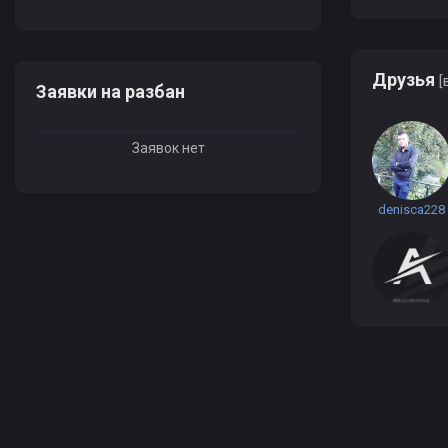
Друзья
[
Заявки на разбан
Заявок нет
denisca228
krisvaysbergjs
HeHacto9w