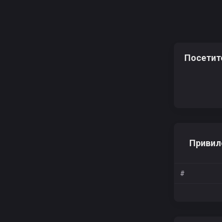
DILLER02
Посетит
_SHALUN_
Привил
DENDom1n
#
KloYH l N