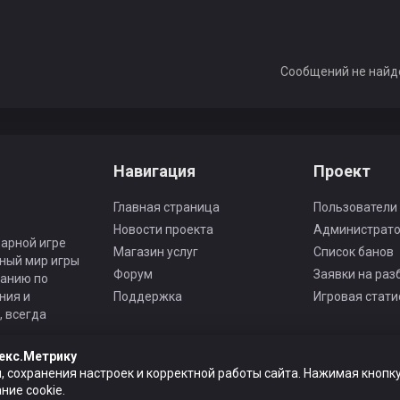
iivyb
Mikkii
Сообщений не найд
ZVERek
Stumen
Навигация
Проект
Главная страница
Пользователи
Новости проекта
Администрат
арной игре
Магазин услуг
Список банов
ьный мир игры
enko
Alabaevo
Endi
Форум
Заявки на раз
панию по
ния и
Поддержка
Игровая стати
 всегда
екс.Метрику
TyHryC
Kottt
, сохранения настроек и корректной работы сайта. Нажимая кнопку
ие cookie.