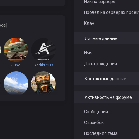
Ник на сервере
Провёл на серверах проек
Клан
все]
Личные данные
Имя
Дата рождения
June
Radik0289
Контактные данные
Активность на форуме
Maksim Sergeevich
andressor
Сообщений
Спасибок
uu
Katrina
Ded_posle_insulta
Последняя тема