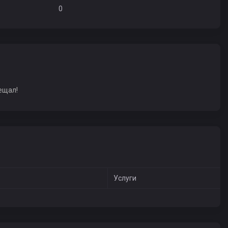
0
ещал!
Услуги