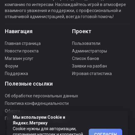
компанию по интересам. Наслаждайтесь игрой в атмосфере
взаимного уважения и поддержки, с профессиональной и
отзывчивой администрацией, всегда готовой помочь!
Навигация
Проект
Главная страница
Пользователи
Новости проекта
Администраторы
Магазин услуг
Список банов
Форум
Заявки на разбан
Поддержка
Игровая статистика
Полезные ссылки
Об обработке персональных данных
Политика конфиденциальности
Оферта
Мы используем Cookie и
Пользовательское соглашение
Яндекс.Метрику
Cookie нужны для авторизации,
сохранения настроек и корректной
СОГЛАСЕН