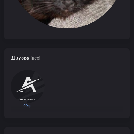
Друзья
[все]
_99xp_