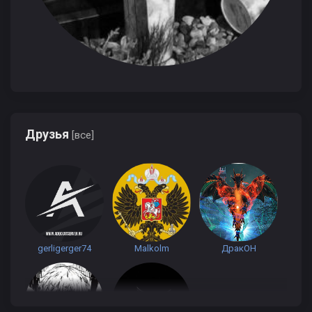
Друзья
[все]
gerligerger74
Malkolm
ДракОН