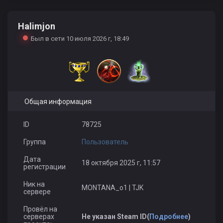
Halimjon
evilkid
_rayskiy_l7
Был в сети 10 июля 2026 г, 18:49
Общая информация
ID
78725
Группа
Пользователь
Дата
18 октября 2025 г, 11:57
регистрации
Ник на
MONTANA_o1 | TJK
сервере
Провёл на
серверах
Не указан Steam ID(
Подробнее
)