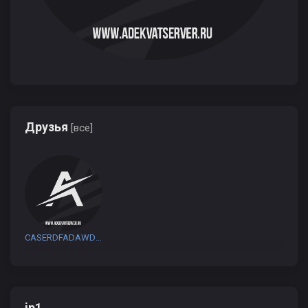
Друзья
[все]
CASERDFADAWDSAD
jp1