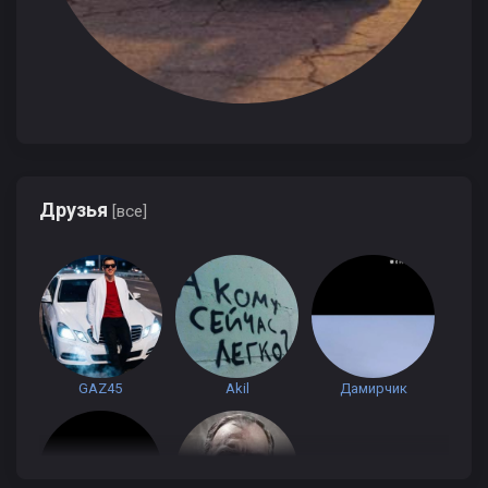
Друзья
[все]
GAZ45
Akil
Дамирчик