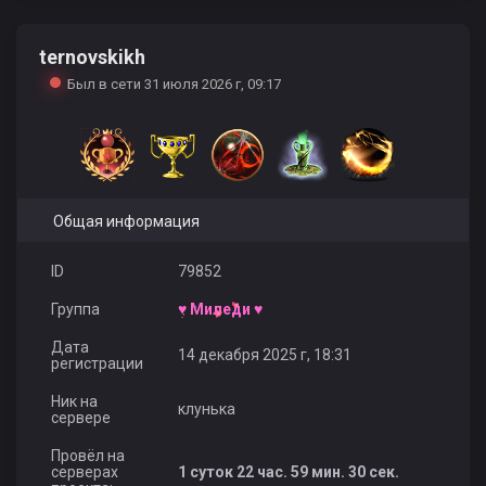
ternovskikh
Mega220398
Laz ziya
Был в сети 31 июля 2026 г, 09:17
Общая информация
ID
79852
Группа
♥ Миледи ♥
Дата
14 декабря 2025 г, 18:31
регистрации
Ник на
клунька
сервере
Провёл на
серверах
1 суток 22 час. 59 мин. 30 сек.