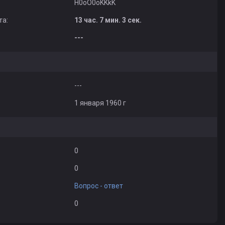
H0oO0oKKkK
та:
13 час. 7 мин. 3 сек.
---
---
1 января 1960 г
0
0
Вопрос - ответ
0