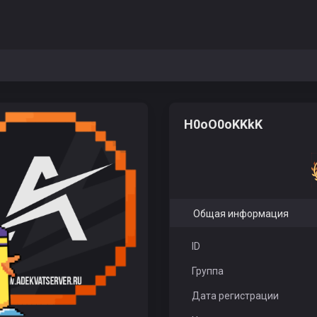
H0oO0oKKkK
Общая информация
ID
Группа
Дата регистрации