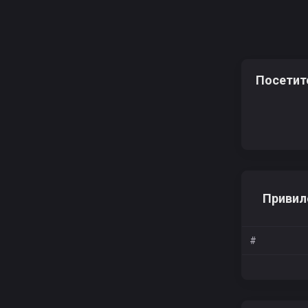
Посетит
Привил
#