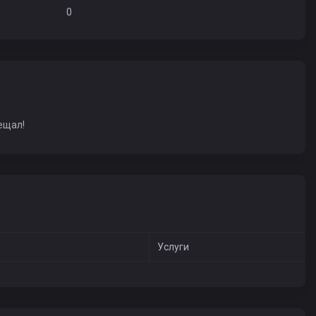
0
ещал!
Услуги