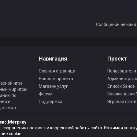
Сообщений не найд
Навигация
Проект
Главная страница
Пользователи
Новости проекта
Администрат
арной игре
Магазин услуг
Список банов
ьный мир игры
Форум
Заявки на раз
панию по
ния и
Поддержка
Игровая стати
 всегда
екс.Метрику
, сохранения настроек и корректной работы сайта. Нажимая кнопку
ие cookie.