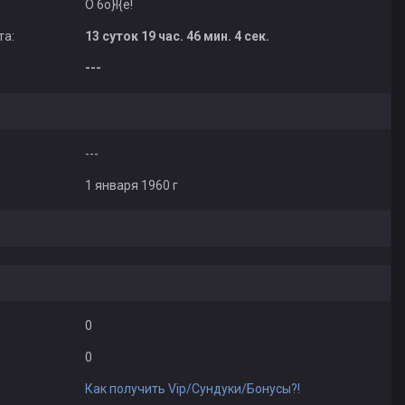
O 6o}I{e!
та:
13 суток 19 час. 46 мин. 4 сек.
---
---
1 января 1960 г
0
0
Как получить Vip/Сундуки/Бонусы?!