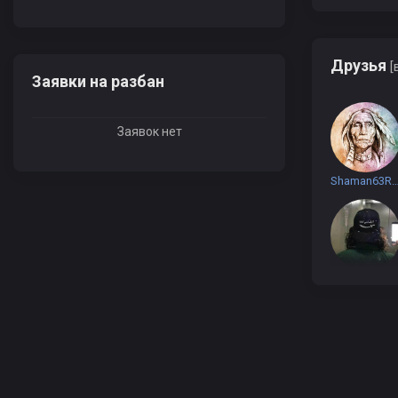
Друзья
[
Заявки на разбан
Заявок нет
Shaman63
rahim