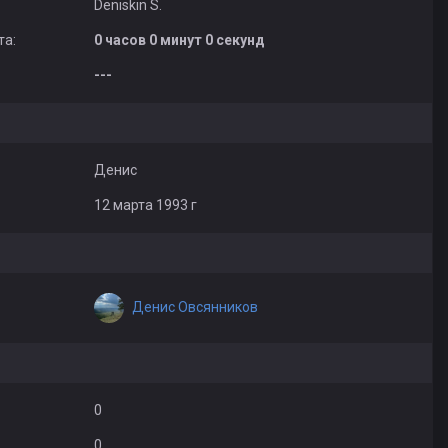
Deniskin S.
та:
0 часов 0 минут 0 секунд
---
Денис
12 марта 1993 г
Денис Овсянников
0
0