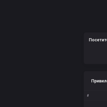
Посетит
Привил
#