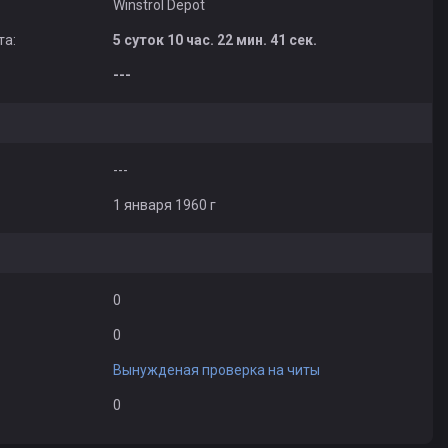
Winstrol Depot
та:
5 суток 10 час. 22 мин. 41 сек.
---
---
1 января 1960 г
0
0
Вынужденая проверка на читы
0