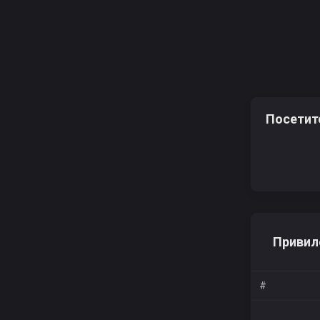
Посетит
Привил
#