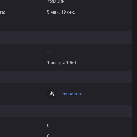
#SMURF
та:
5 мин. 18 сек.
---
---
1 января 1960 г
Неизвестно
0
0