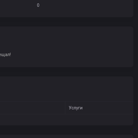
0
ещал!
Услуги