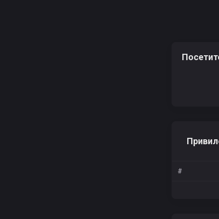
Посетит
Привил
#