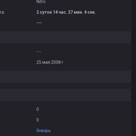
Nitro
та:
2 суток 14 час. 27 мин. 4 сек.
---
---
25 мая 2008 г
0
0
Январь