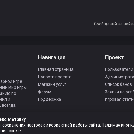
Сообщений не найд
Навигация
Проект
Главная страница
Пользователи
Новости проекта
Администрат
арной игре
Магазин услуг
Список банов
ьный мир игры
Форум
Заявки на раз
панию по
ния и
Поддержка
Игровая стати
 всегда
екс.Метрику
, сохранения настроек и корректной работы сайта. Нажимая кнопку
ие cookie.