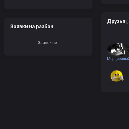
Друзья
[
Заявки на разбан
Заявок нет
Мерцеозны
mickjagger5
Регион 102