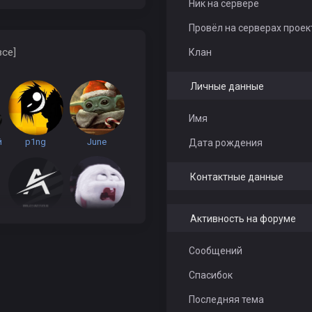
Ник на сервере
Провёл на серверах проек
все]
Клан
Личные данные
Имя
й
p1ng
June
Дата рождения
Контактные данные
2
Pr3dator
Lil Jump
Активность на форуме
Сообщений
Спасибок
Последняя тема