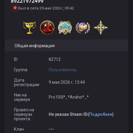
89221972499
Был в сети 29 мая 2026 г, 09:42
Общая информация
ID
82712
Группа
Пользователь
Дата
9 мая 2026 г, 13:44
регистрации
Ник на
Pro100|*_*Andrei*_*
сервере
Провёл на
серверах
Не указан Steam ID(
Подробнее
)
проекта:
Клан
---