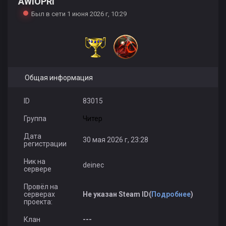
AWIOPRI
Был в сети 1 июня 2026 г, 10:29
Общая информация
ID
83015
Группа
Читер
Дата
30 мая 2026 г, 23:28
регистрации
Ник на
deinec
сервере
Провёл на
серверах
Не указан Steam ID(
Подробнее
)
проекта:
Клан
---