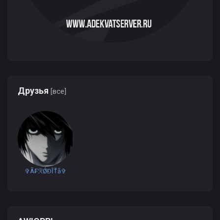
Друзья
[все]
✞Ã₣ℛǾÐĬŤẵ✞