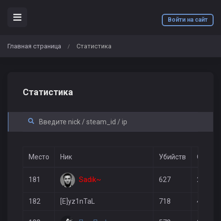
Войти на сайт
Главная страница
Статистика
/
Статистика
Место
Ник
Убийств
Смерте
Sadik~
181
627
213
182
[E]yz1nTaL
718
435