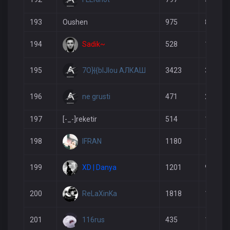
193
Oushen
975
876
Sadik~
194
528
176
7O}|{bIJIou АЛКАШ
195
3423
3927
ne grusti
196
471
233
197
[-_-]reketir
514
142
IFRAN
198
1180
1165
XD | Danya
199
1201
997
ReLaXinKa
200
1818
1660
116rus
201
435
137