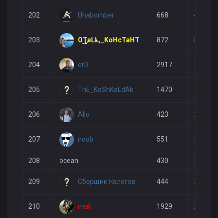
Unabomber
202
668
448
OTeLL,_KoHcTaHTuH[59rus]
203
872
644
er0
204
2917
3073
ThE_KaShKaLdAk
205
1470
1415
Allo
206
423
222
noob
207
551
343
208
ocean
430
240
Сборщик Налогов
209
444
205
mak
210
1929
2015