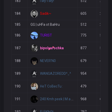
Пиу-Пиу!
183
572
243
Sadik~
184
605
227
185
GG | uHFa ot BaHru
512
263
TURIST
186
775
511
bipolyarochka
187
877
553
NEVER'N0
188
679
457
WANGAZOREDD^_^
189
954
789
HeT CoBecTu :
190
479
178
240 Kmh peek | M a m b i k
191
968
658
FLEKIh0t
192
797
538