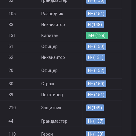
32
Грандмастер
H+ (155)
105
Разведчик
H+ (154)
33
Инквизитор
H (148)
131
Капитан
M+ (128)
51
Офицер
H+ (150)
62
Инквизитор
H- (131)
20
Офицер
H+ (152)
30
Страж
H+ (150)
39
Пехотинец
H+ (151)
210
Защитник
H (149)
44
Грандмастер
H- (137)
110
Герой
H- (133)