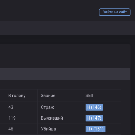
Войти на сайт
В голову
Звание
Skill
43
Страж
H (146)
119
Выживший
H (147)
46
Убийца
H+ (151)