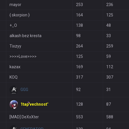
mayor
253
236
{ skorpion }
164
125
+_O
138
48
alkash bez kresta
98
33
Tixzyy
264
259
>>>>Love>>>>
125
59
kazax
169
112
KOQ
317
307
GGG
92
31
1tap'vechnost'
128
87
[MAD] DeXxXter
553
588