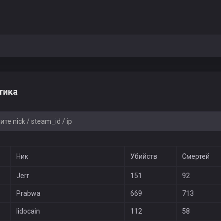
тика
Ник
Убийств
Смертей
Jerr
151
92
Prabwа
669
713
lidocain
112
58