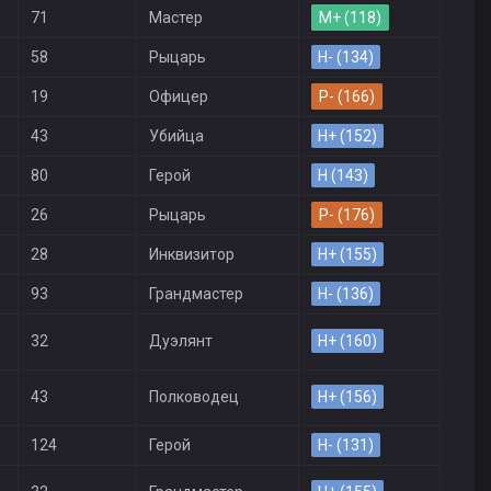
71
Мастер
M+ (118)
58
Рыцарь
H- (134)
19
Офицер
P- (166)
43
Убийца
H+ (152)
80
Герой
H (143)
26
Рыцарь
P- (176)
28
Инквизитор
H+ (155)
93
Грандмастер
H- (136)
32
Дуэлянт
H+ (160)
43
Полководец
H+ (156)
124
Герой
H- (131)