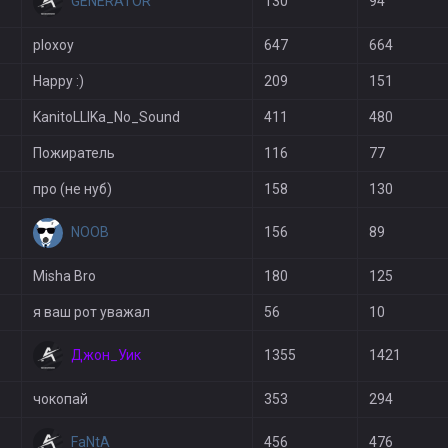
GENERATOR
130
94
ploxoy
647
664
Happy :)
209
151
KanitoLLIKa_No_Sound
411
480
Пожиратель
116
77
про (не нуб)
158
130
NOOB
156
89
Misha Bro
180
125
я ваш рот уважал
56
10
Джон_Уик
1355
1421
чокопай
353
294
FaNtA
456
476