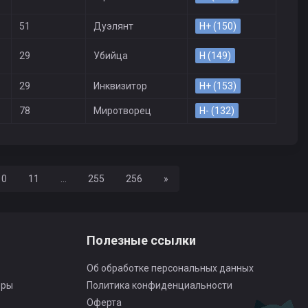
51
Дуэлянт
H+ (150)
29
Убийца
H (149)
29
Инквизитор
H+ (153)
78
Миротворец
H- (132)
Вперед
10
11
...
255
256
»
Полезные ссылки
Об обработке персональных данных
оры
Политика конфиденциальности
Оферта