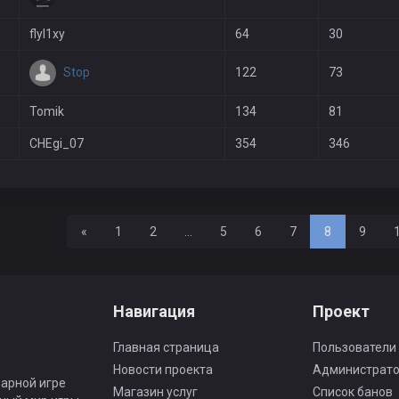
flyl1xy
64
30
Stop
122
73
Tomik
134
81
CHEgi_07
354
346
Назад
«
1
2
...
5
6
7
8
9
Навигация
Проект
Главная страница
Пользователи
Новости проекта
Администрат
арной игре
Магазин услуг
Список банов