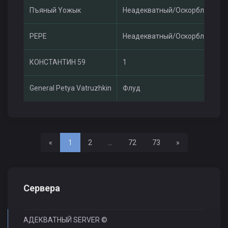
Пъяный Yoжык
Неадекватный/Оскорбления
PEPE
Неадекватный/Оскорбления
КОНСТАНТИН 59
1
General Petya Vatruzhkin
Флуд
Назад
Вперед
«
1
2
...
72
73
»
Сервера
АДЕКВАТНЫЙ SERVER ©