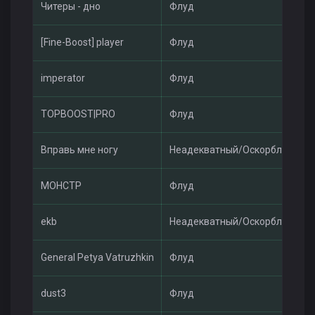
Читеры - дно
Флуд
[Fine-Boost] player
Флуд
imperator
Флуд
TOPBOOST|PRO
Флуд
Вправь мне ногу
Неадекватный/Оскорбления
MOHCTP
Флуд
ekb
Неадекватный/Оскорбления
General Petya Vatruzhkin
Флуд
dust3
Флуд