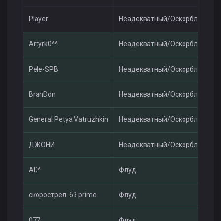
Player
Неадекватный/Оскорбления
Artyrk0^^
Неадекватный/Оскорбления
Pele-SPB
Неадекватный/Оскорбления
BranDon
Неадекватный/Оскорбления
General Petya Vatruzhkin
Неадекватный/Оскорбления
ДЖОНИ
Неадекватный/Оскорбления
AD^
Флуд
cкорострел. 69 prime
Флуд
077
Флуд