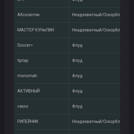
Абсолютли
Неадекватный/Оскорбления
МАСТЕР КУНиЛИН
Неадекватный/Оскорбления
Soccer>
Флуд
tiptap
Флуд
monomah
Флуд
АКТИВНЫЙ
Флуд
vasso
Флуд
РИПЕЙНИК
Неадекватный/Оскорбления