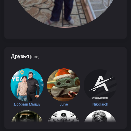
Друзья
[все]
Добрый Мышь
June
Nikolaich