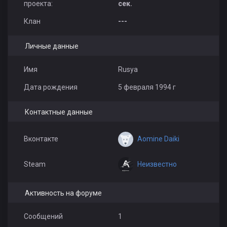
проекта:
сек.
K_aza_H
Дима Евдокимов
IFRAN
Клан
---
Личные данные
Имя
Rusya
Дата рождения
5 февраля 1994 г
a tyt za4em nik
Джокер
prospekt bolshevikov
Контактные данные
Aomine Daiki
Вконтакте
Неизвестно
Steam
Активность на форуме
Сообщений
1