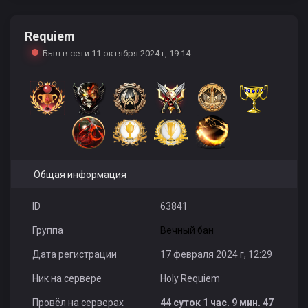
Requiem
Cebab_03
ХУЛИо
Markelloff
Был в сети 11 октября 2024 г, 19:14
Nimezidka
Evgen72_
Всего Хорошего
Общая информация
ID
63841
Группа
Вечный бан
kis kis
Nekit 31 RUS St Oskol
Кузбасс_42_LLLAXTEP_NVKZ
Дата регистрации
17 февраля 2024 г, 12:29
Ник на сервере
Holy Requiem
Провёл на серверах
44 суток 1 час. 9 мин. 47