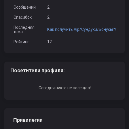
HaKyPeH
MMS ADYGE
Олег Нилов ra
Сообщений
2
Спасибок
2
Последняя
Как получить Vip/Сундуки/Бонусы?!
тема
Рейтинг
12
Superkiller161rus
Посетители профиля:
Сегодня никто не посещал!
Привилегии