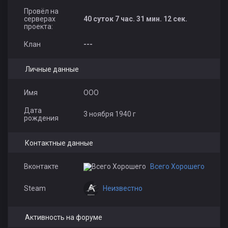
Провёл на
ляля
K_aza_H
doterra
серверах
40 суток 7 час. 31 мин. 12 сек.
проекта:
Клан
---
Личные данные
Requiem
с М у р Ф и К
shkudi4 ST
Имя
OOO
Дата
3 ноября 1940 г
рождения
Контактные данные
Джокер
Kudasheff
7YA AKULA BLR
Вконтакте
Всего Хорошего
Неизвестно
Steam
Активность на форуме