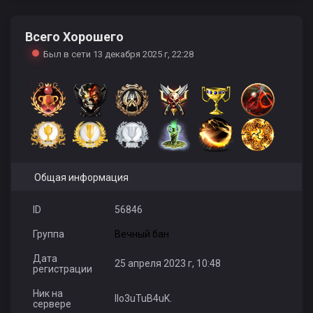
Всего Хорошего
June
Needly
Нечай24Rus
Был в сети 13 декабря 2025 г, 22:28
Cebab_03
Nimezidka
makson.2001
Общая информация
ID
56846
Группа
Вечный бан
LUNA22
reki slez
Пьяный__
Дата
25 апреля 2023 г, 10:48
регистрации
Ник на
IIo3uTuB4uK.
сервере