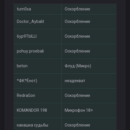
tum0xa
Оскорбление
Mu
Doctor_Aybalit
Оскорбление
Mu
6yp9TbILLI
Оскорбление
Mu
pohuy proebali
Оскорбление
Mu
beton
Флуд (Микро)
Ga
*ФК*Ёнот)
неадекват
Mu
RedraGon
Оскорбление
Mu
KOMANDOR 198
Микрофон 18+
Ga
какашка судьбы
Оскорбление
Mu