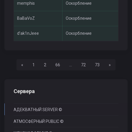
memphis
Оскорбление
Mu
BaBaVoZ
Оскорбление
Mu
d’ak1nJeee
Оскорбление
Mu
Назад
Вперед
«
1
2
66
...
72
73
»
Сервера
АДЕКВАТНЫЙ SERVER ©
АТМОСФЕРНЫЙ PUBLIC ©