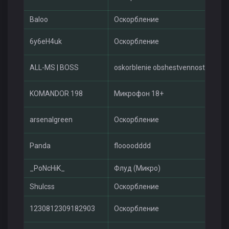
Baloo
Оскорбление
Mu
6y6eH4uk
Оскорбление
Mu
ALL-MS | BOSS
oskorblenie obshestvennosti
Mu
KOMANDOR 198
Микрофон 18+
Ga
arsenalgreen
Оскорбление
Mu
Panda
floooodddd
Mu
_PoNcHiK_
Флуд (Микро)
Ga
Shulcss
Оскорбление
Mu
1230812309182903
Оскорбление
Mu