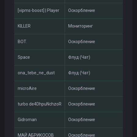
[vipms-boost] | Player
Оскорбление
Mu
KILLER
Мониторинг
Mu
BOT.
Оскорбление
Mu
Space
Флуд (Чат)
Mu
ona_tebe_ne_dust
Флуд (Чат)
Mu
microAire
Оскорбление
Mu
turbo de4DhpuNchzoR
Оскорбление
Mu
Gidroman
Оскорбление
Mu
МАЙ АБРИКОСОВ
Оскорбление
Mu