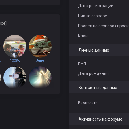
Дата регистрации
Ник на сервере
все]
Провёл на серверах проек
Клан
Личные данные
ASTYA
1009k
June
Имя
Дата рождения
Контактные данные
__ZERRO__
dfmrsovaa
Вконтакте
Активность на форуме
KotTplay
PORNишка