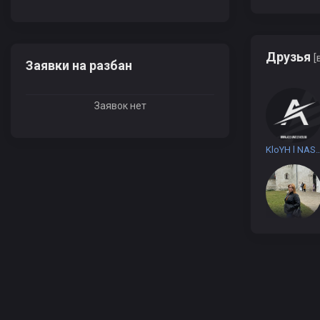
Друзья
[
Заявки на разбан
Заявок нет
KloYH l N
Ekaterina
Dark163