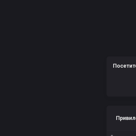
iivyb
Посетит
Привил