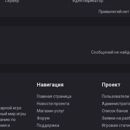
Сервер
Идентификатор
Привилегий нет
Сообщений не найд
Навигация
Проект
Главная страница
Пользователи
Новости проекта
Администрат
арной игре
Магазин услуг
Список банов
ьный мир игры
Форум
Заявки на раз
панию по
ния и
Поддержка
Игровая стати