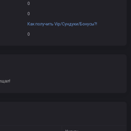
0
0
Как получить Vip/Сундуки/Бонусы?!
0
ещал!