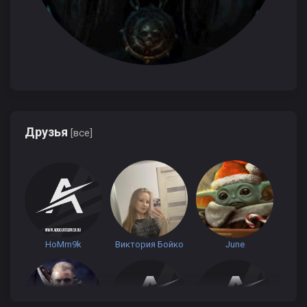
Друзья
[все]
HoMm9k
Виктория Бойко
June