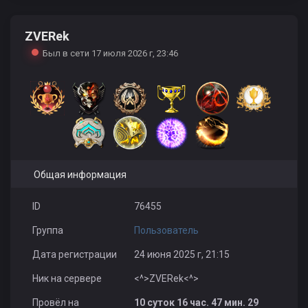
ZVERek
Ligalas
GOLDEN_AGE
batya1991
Был в сети 17 июля 2026 г, 23:46
antibiotik
divan4k
ionrosca1996
Общая информация
ID
76455
Группа
Пользователь
_99xp_
KotTplay
abbosjon
Дата регистрации
24 июня 2025 г, 21:15
Ник на сервере
<^>ZVERek<^>
Провёл на
10 суток 16 час. 47 мин. 29