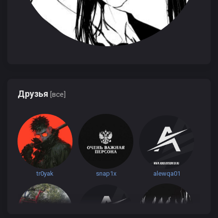
Друзья
[все]
tr0yak
snap1x
alewqa01