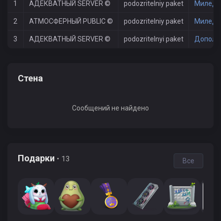
1
АДЕКВАТНЫЙ SERVER ©
podozritelniy paket
Миледи
2
АТМОСФЕРНЫЙ PUBLIC ©
podozritelniy paket
Миледи
3
АДЕКВАТНЫЙ SERVER ©
podozritelnyi paket
Дополн
Стена
Сообщений не найдено
Подарки
• 13
Все