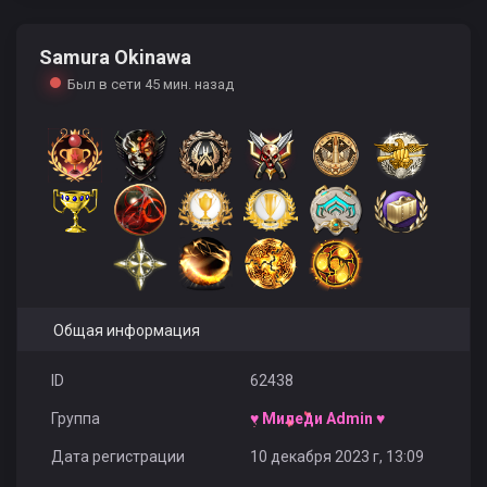
Samura Okinawa
Torrio
Квас
Akillez
Был в сети 45 мин. назад
Волгоград 34 RUS
MilkyWayy
AHATAC
Общая информация
BUGIMAN
ko
ID
62438
Группа
♥ Миледи Admin ♥
Дата регистрации
10 декабря 2023 г, 13:09