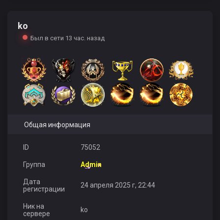
ko
Mr.Kim
Kaaatya
peremandulla
Был в сети 13 час. назад
_Альтушка_
provokator
Samura Okinawa
Общая информация
ID
75052
Группа
Admin
Lolita
z0r
IKONA
Дата
24 апреля 2025 г, 22:44
регистрации
Ник на
ko
сервере