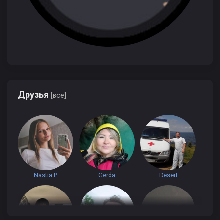
Друзья
[все]
Nastia.P
Gerda
Desert