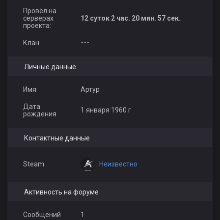
Провёл на
June
Saida_0606
Tyler Rake
серверах
12 суток 2 час. 20 мин. 57 сек.
проекта:
Клан
---
Личные данные
sting.
Вадим Ковалёв
Olegovna_34
Имя
Артур
Дата
1 января 1960 г
рождения
Контактные данные
Неизвестно
Steam
Активность на форуме
Сообщений
1