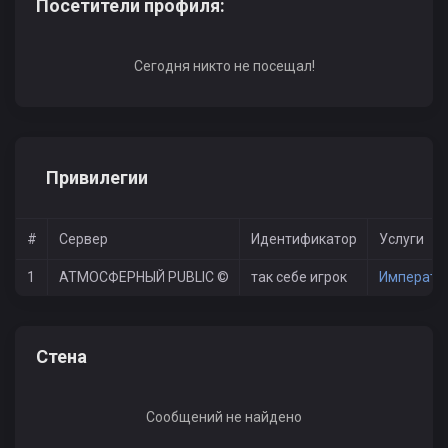
Посетители профиля:
Сегодня никто не посещал!
Привилегии
#
Сервер
Идентификатор
Услуги
1
АТМОСФЕРНЫЙ PUBLIC ©
так себе игрок
Император
Стена
Сообщений не найдено