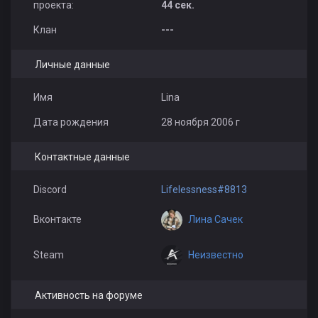
проекта:
44 сек.
Galifreu
Kitty
Дима Евдокимов
Клан
---
Личные данные
Имя
Lina
Дата рождения
28 ноября 2006 г
настюшк
IFRAN
Джокер
Контактные данные
Discord
Lifelessness#8813
Лина Сачек
Вконтакте
123454321
Неизвестно
Steam
Активность на форуме