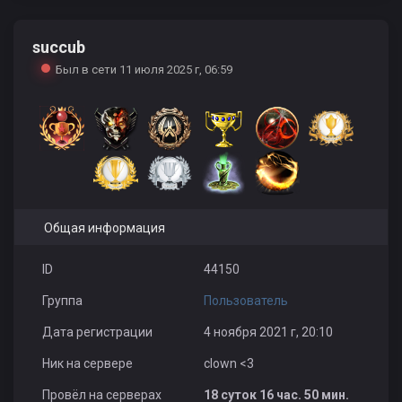
succub
футбольчииик
deadpool_
Stroka
Был в сети 11 июля 2025 г, 06:59
June
Амил Черватюк
bench
Общая информация
ID
44150
Группа
Пользователь
kichiro.
Даша Степанцова
KALININGRADSKIY
Дата регистрации
4 ноября 2021 г, 20:10
Ник на сервере
clown <3
Провёл на серверах
18 суток 16 час. 50 мин.