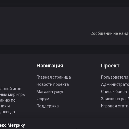
Сообщений не найд
Навигация
Проект
Главная страница
Пользователи
Новости проекта
Администрат
арной игре
Магазин услуг
Список банов
ьный мир игры
Форум
Заявки на раз
панию по
ния и
Поддержка
Игровая стати
 всегда
екс.Метрику