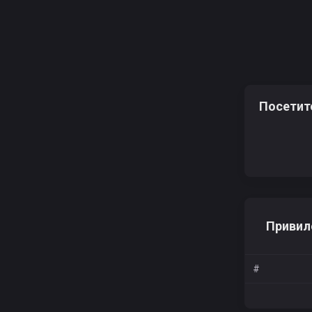
Посетит
Привил
#