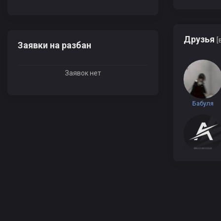
Друзья
[
Заявки на разбан
Заявок нет
Бабуля
burkhon
kак dеlа