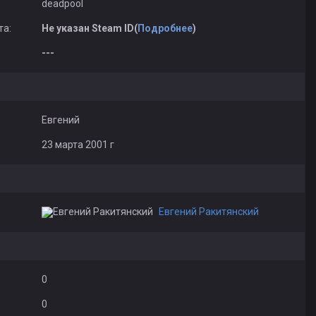
deadpool
та:
Не указан Steam ID(
Подробнее
)
---
Евгений
23 марта 2001 г
Евгений Ракитянский
0
0