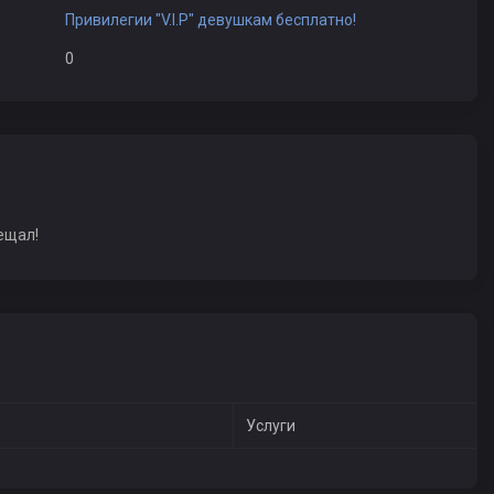
Привилегии "V.I.P" девушкам бесплатно!
0
ещал!
Услуги