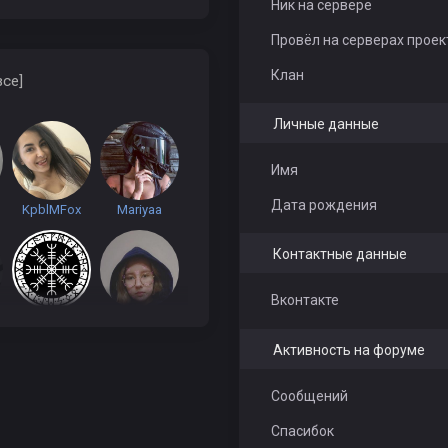
Ник на сервере
Провёл на серверах проек
Клан
все]
Личные данные
Имя
Дата рождения
KpblMFox
Mariyaa
Контактные данные
Вконтакте
СЛОН
succub
Активность на форуме
Сообщений
Пыжик
Спасибок