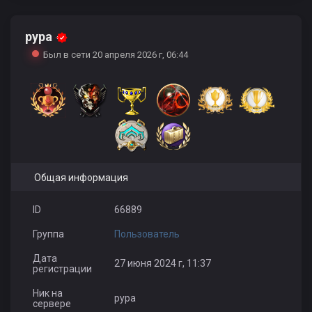
pypa
mamai1988
Artur1993
TotalOfWar
Был в сети 20 апреля 2026 г, 06:44
Гуччи
_Альтушка_
Общая информация
ID
66889
Группа
Пользователь
Дата
27 июня 2024 г, 11:37
регистрации
Ник на
pypa
сервере