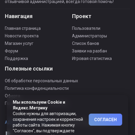
отзывчивой администрацией, всегда готовой помочь!
Навигация
Проект
Главная страница
Пользователи
Новости проекта
Администраторы
Магазин услуг
Список банов
Форум
Заявки на разбан
Поддержка
Игровая статистика
Полезные ссылки
Об обработке персональных данных
Политика конфиденциальности
Оферта
Мы используем Cookie и
Пользовательское соглашение
Яндекс.Метрику
Cookie нужны для авторизации,
сохранения настроек и корректной
СОГЛАСЕН
АДЕКВАТНЫЙ ПРОЕКТ ©
© Все права защищены
работы сайта. Нажимая кнопку
"Согласен", вы подтверждаете