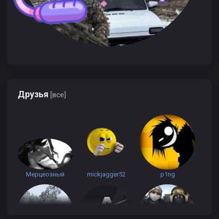
Друзья
[все]
Мерцеозный
mickjagger52
p1ng