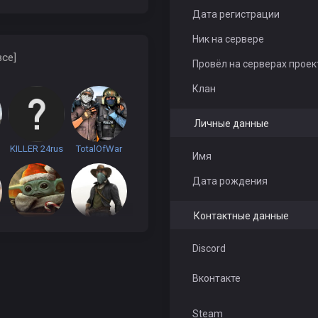
Дата регистрации
Ник на сервере
все]
Провёл на серверах проек
Клан
Личные данные
KILLER 24rus
TotalOfWar
Имя
Дата рождения
Контактные данные
June
Mers
Discord
Вконтакте
BloodyMary
lerok1710
Steam