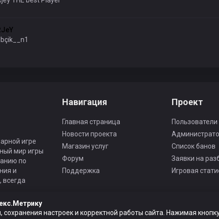
jey THE best Player
RJeY
bçik__n1
Навигация
Проект
Главная страница
Пользователи
Новости проекта
Администрат
арной игре
Магазин услуг
Список банов
ьный мир игры
Форум
Заявки на раз
панию по
ния и
Поддержка
Игровая стати
 всегда
екс.Метрику
, сохранения настроек и корректной работы сайта. Нажимая кнопку