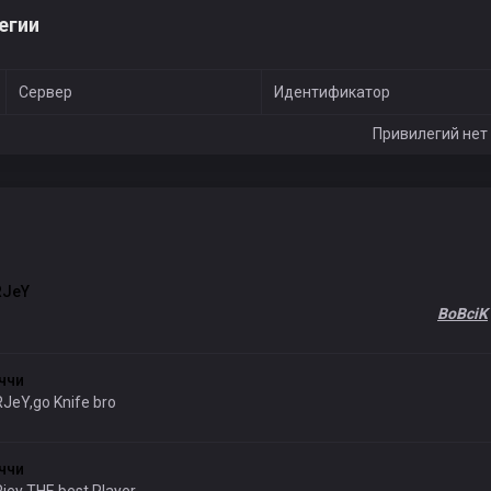
егии
KocTuk
Maga 007
Сервер
Идентификатор
Привилегий нет
co
Nahal
Abror_26
RJeY
BoBciK
Zttech
ччи
JeY,go Knife bro
ччи