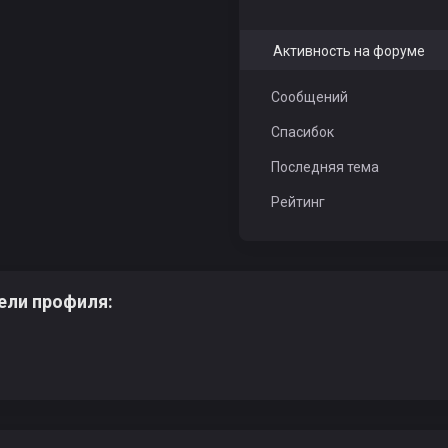
Активность на форуме
TeppopucTka
doterra
Сообщений
Спасибок
Последняя тема
Голубая Луна
Айфер
Рейтинг
ели профиля:
Легион
ARJeY
p1ng
technomusicforpeople