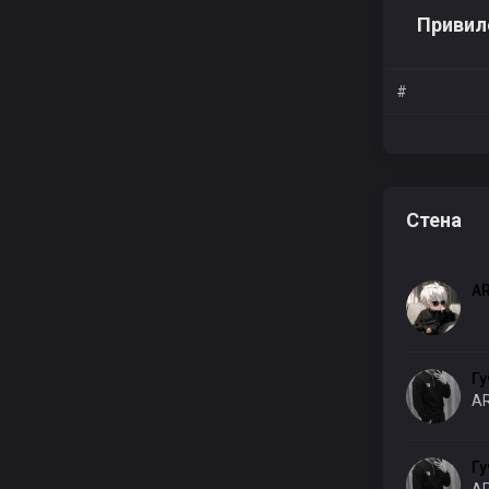
Привил
tanya1993
#
The eyes chic
Стена
A
парацетамол
Гу
AR
Гу