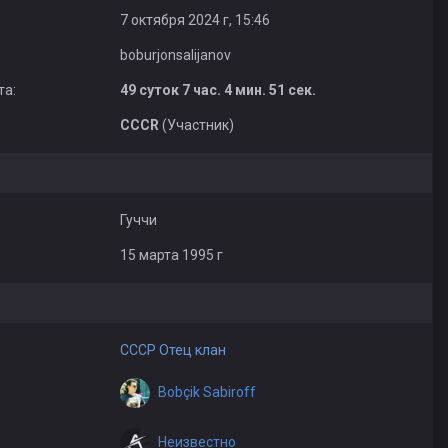
7 октября 2024 г, 15:46
boburjonsalijanov
та:
49 суток 7 час. 4 мин. 51 сек.
CCCR
(Участник)
Гуччи
15 марта 1995 г
CCCP Отец клан
Bobçik Sabiroff
Неизвестно