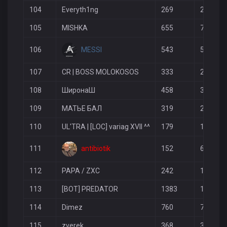
104
Everyth1ng
269
222
105
MISHKA
655
790
MESSI
106
543
507
107
CR | BOSS MOLOKOSOS
333
251
108
ШиронаШ
458
384
109
МАТЬЕ БАЛ
319
223
110
UL'TRA | [LOC] variag XVII ^^
179
109
antibiotik
111
152
64
112
PAPA / ZXC
242
165
113
[BOT] PREDATOR
1383
1571
114
Dimez
760
756
115
zverek
368
355