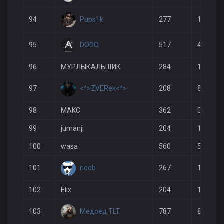
Pups1k
94
277
172
DODO
95
517
420
96
МУРЛЫКАЛЬЩИК
284
183
<^>ZVERek<^>
97
208
85
98
MAKС
362
310
99
jumanji
204
106
100
wasa
560
545
noob
101
267
177
102
Elix
204
129
Медоед TLT
103
787
808