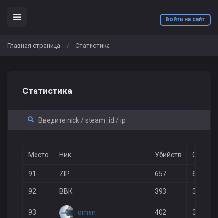
Войти на сайт
Главная страница
Статистика
/
Статистика
Место
Ник
Убийств
Смерте
91
ZIP
657
656
92
ВВК
393
334
omen
93
402
324