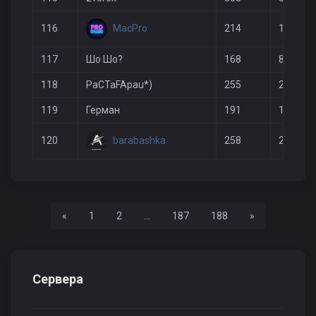
MacPro
116
214
135
117
Шо Шо?
168
86
118
PaCTaFApau*)
255
223
119
Герман
191
125
barabashka
120
258
226
Назад
Вперед
«
1
2
...
187
188
»
Сервера