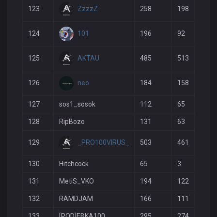
ZzzzZ
123
258
198
101
124
196
92
AKTAU
125
485
513
neo
126
184
158
127
sos1_sosok
112
65
128
RipBozo
131
63
_PRO100VIRUS_
129
503
461
130
Hitchcock
65
3
131
MetiS_VKO
194
122
132
RAMDJAM
166
111
133
[POD]EBKA100
295
274