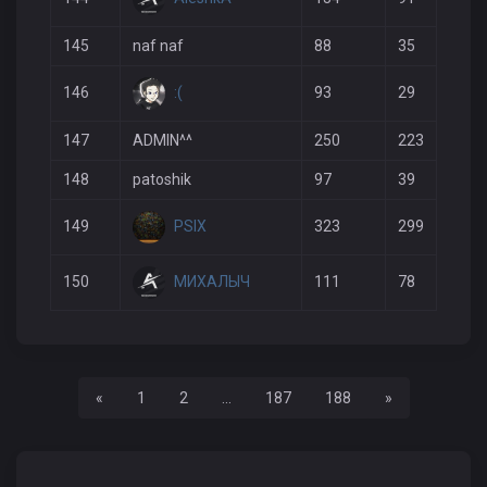
145
naf naf
88
35
:(
146
93
29
147
ADMIN^^
250
223
148
patoshik
97
39
PSIX
149
323
299
МИХАЛЫЧ
150
111
78
Назад
Вперед
«
1
2
...
187
188
»