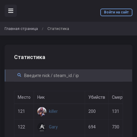
Войти на сайт
Главная страница
Статистика
/
Статистика
Место
Ник
Убийств
Смертей
killer
121
200
131
Gary
122
694
730