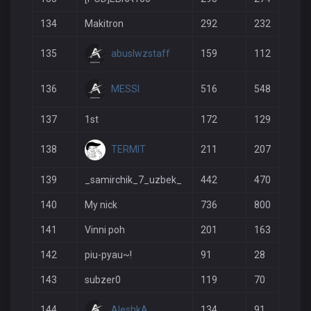
134
Makitron
292
232
abuslwzstaff
135
159
112
MESSI
136
516
548
137
1st
172
129
TERMIT
138
211
207
139
_samirchik_7_uzbek_
442
470
140
My nick
736
800
141
Vinni poh
201
163
142
piu-pyau~!
91
28
143
subzer0
119
70
AleshkA
144
134
91