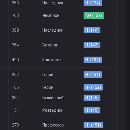
363
Наследник
H- (134)
703
Чемпион
M+ (129)
389
Наследник
H (149)
764
Ветеран
H (142)
490
Защитник
H- (134)
207
Герой
H- (131)
166
Герой
H+ (152)
354
Выживший
H (145)
151
Разведчик
H (145)
273
Профессор
H+ (151)