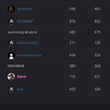
^KickMan^
548
462
АРМАВИР
874
822
swimming all alone
682
679
nenavistb666
271
125
ночной мотыль
434
324
RAPHINHA
389
268
Sister
716
631
jura
425
326