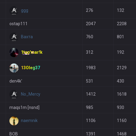
ggg
276
132
ostap111
2047
2208
Вахта
760
801
1tap'mar!k
312
192
13Oleg37
1983
2129
den4k'
531
430
No_Mercy
1412
1618
maqs1m [nsnd]
985
930
naemnik
1106
1160
BOB
1391
1468