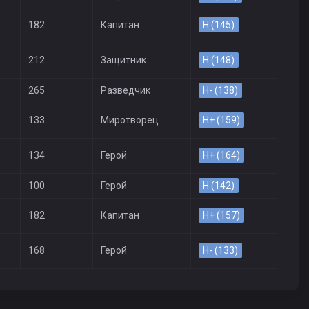
182
Капитан
H (145)
212
Защитник
H (148)
265
Разведчик
H- (138)
133
Миротворец
H+ (159)
134
Герой
H+ (164)
100
Герой
H (142)
182
Капитан
H+ (157)
168
Герой
H- (133)