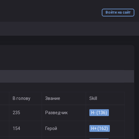
Войти на сайт
В голову
Звание
Skill
235
Разведчик
H- (136)
154
Герой
H+ (162)