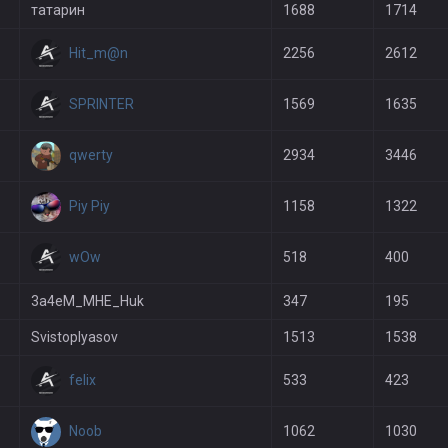
татарин
1688
1714
Hit_m@n
2256
2612
SPRINTER
1569
1635
qwerty
2934
3446
Piy Piy
1158
1322
wOw
518
400
3a4eM_MHE_Huk
347
195
Svistoplyasov
1513
1538
felix
533
423
Noob
1062
1030