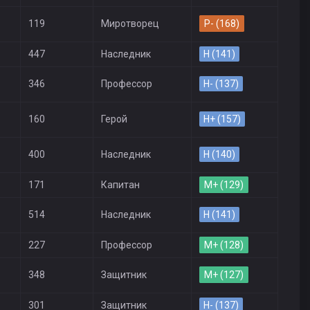
119
Миротворец
P- (168)
447
Наследник
H (141)
346
Профессор
H- (137)
160
Герой
H+ (157)
400
Наследник
H (140)
171
Капитан
M+ (129)
514
Наследник
H (141)
227
Профессор
M+ (128)
348
Защитник
M+ (127)
301
Защитник
H- (137)