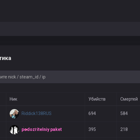
тика
Ник
Убийств
Смертей
Riddick138RUS
694
584
podozritelniy paket
395
218