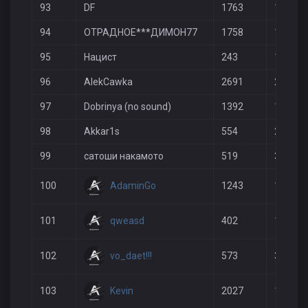
93
DF
1763
1446
94
ОТРАДНОЕ***ДИМОН77
1758
1598
95
Нацист
243
18
96
AlekCawka
2691
2880
97
Dobrinya (no sound)
1392
1311
98
Akkar1s
554
238
99
сатоши накамото
519
309
AdaminGo
100
1243
1163
qweasd
101
402
113
vo_daet!!!
102
573
327
Kevin
103
2027
1950