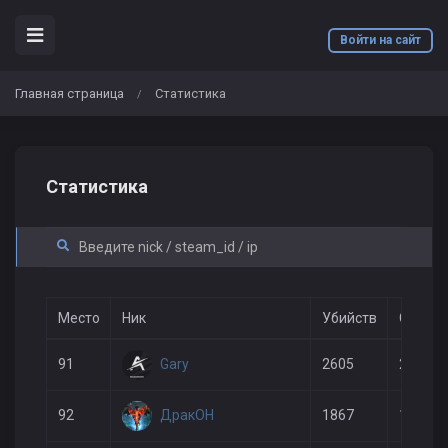
Войти на сайт
Главная страница
Статистика
/
Статистика
Место
Ник
Убийств
Смерте
Gary
91
2605
2641
ДракОН
92
1867
1746