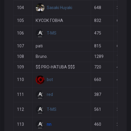
Sasaki Huyaki
104
648
355
105
КУСОК ГОВНА
832
688
T-MS
106
475
153
107
pati
815
693
108
Bruno.
1289
1029
109
$$ PRO-HATUBA $$$
720
479
bot
110
660
494
red
111
387
145
T-MS
112
561
325
nn
113
460
244