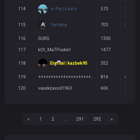
＃ fhs | x kot x
114
573
354
Yamaha
115
703
525
116
SURG
1330
1404
117
kOt_MaTPoskin!
1477
1567
Eternal | kazbek95
118
352
101
119
+++++++++++++++++++++++
814
644
120
vasekzavod1963
606
396
Назад
Вперед
«
1
2
...
291
292
»