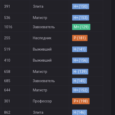
391
Элита
H+ (150)
536
Магистр
H+ (153)
1016
Завоеватель
M+ (129)
255
Наследник
P (181)
519
Выживший
H (141)
410
Выживший
H+ (156)
658
Магистр
H- (139)
685
Завоеватель
H (145)
644
Магистр
H+ (152)
301
Профессор
P+ (198)
862
Элита
H (146)