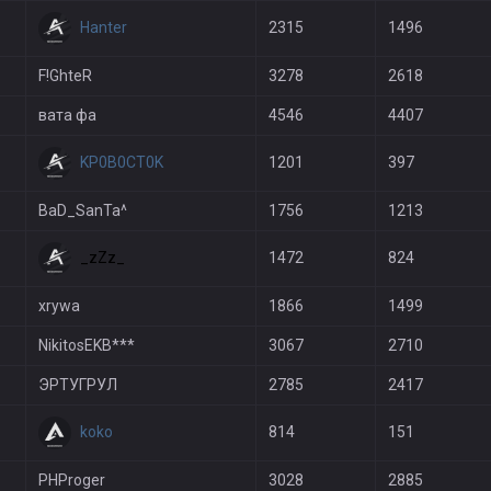
Hanter
2315
1496
F!GhteR
3278
2618
вата фа
4546
4407
KP0B0CT0K
1201
397
BaD_SanTa^
1756
1213
_zZz_
1472
824
xrywa
1866
1499
NikitosEKB***
3067
2710
ЭРТУГРУЛ
2785
2417
koko
814
151
PHРroger
3028
2885