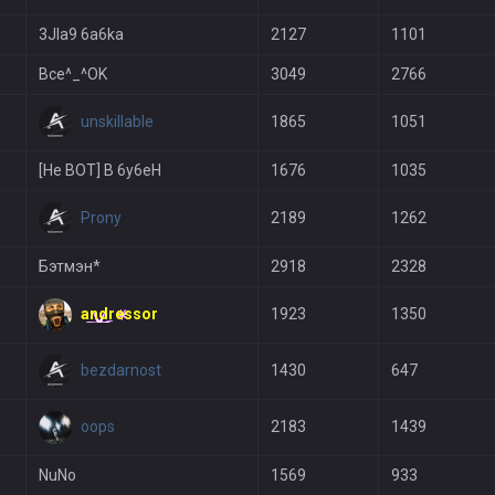
3JIa9 6a6ka
2127
1101
Bce^_^OK
3049
2766
unskillable
1865
1051
[He BOT] B 6y6eH
1676
1035
Prony
2189
1262
Бэтмэн*
2918
2328
andressor
1923
1350
bezdarnost
1430
647
oops
2183
1439
NuNo
1569
933