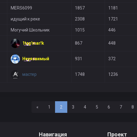
MERS6099
1857
1181
идущий к реке
2308
1721
Могучий Школьник
1015
446
1tap'mar!k
867
448
Неуязвимый
931
372
мастер
1748
1236
Назад
«
1
2
3
4
5
6
7
8
Навигация
Проект