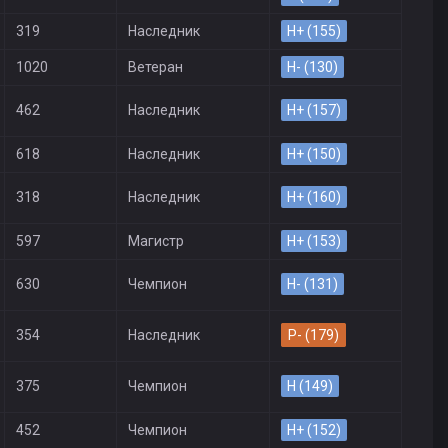
319
Наследник
H+ (155)
1020
Ветеран
H- (130)
462
Наследник
H+ (157)
618
Наследник
H+ (150)
318
Наследник
H+ (160)
597
Магистр
H+ (153)
630
Чемпион
H- (131)
354
Наследник
P- (179)
375
Чемпион
H (149)
452
Чемпион
H+ (152)