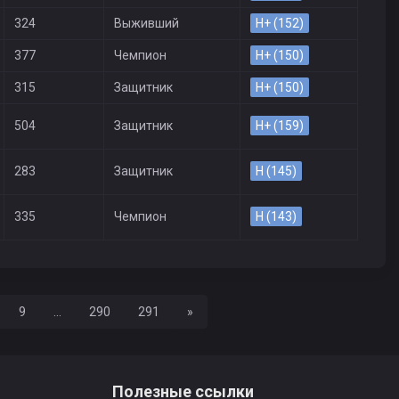
324
Выживший
H+ (152)
377
Чемпион
H+ (150)
315
Защитник
H+ (150)
504
Защитник
H+ (159)
283
Защитник
H (145)
335
Чемпион
H (143)
Вперед
9
...
290
291
»
Полезные ссылки