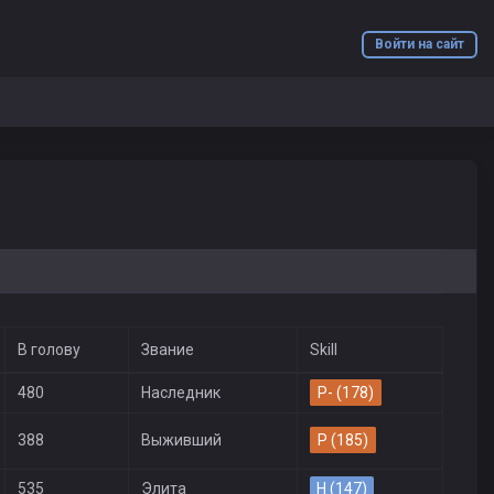
Войти на сайт
В голову
Звание
Skill
480
Наследник
P- (178)
388
Выживший
P (185)
535
Элита
H (147)