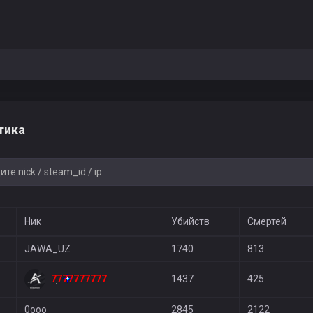
тика
Ник
Убийств
Смертей
JAWA_UZ
1740
813
7777777777
1437
425
0ooo
2845
2122