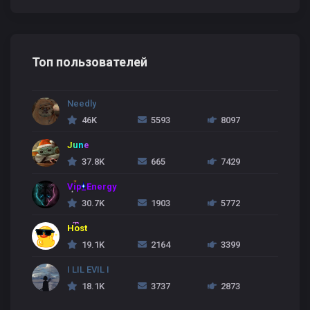
Топ пользователей
Needly
46K
5593
8097
June
37.8K
665
7429
Vip_Energy
30.7K
1903
5772
Host
19.1K
2164
3399
I LIL EVIL I
18.1K
3737
2873