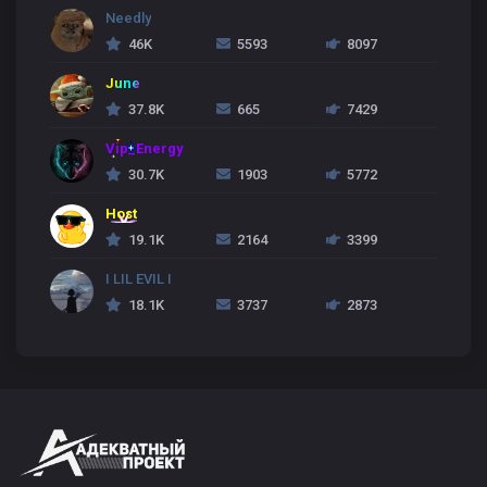
Needly
46K
5593
8097
June
37.8K
665
7429
Vip_Energy
30.7K
1903
5772
Host
19.1K
2164
3399
I LIL EVIL I
18.1K
3737
2873