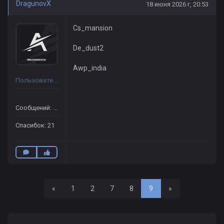
DragunovX
18 июня 2026 г, 20:53
Cs_mansion
De_dust2
Awp_india
Пользователь
Сообщений: 21
Спасибок: 21
Назад
Вперед
«
1
2
7
8
9
»