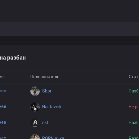
на разбан
ие
Пользователь
Стат
нее
Sbor
Разб
нее
Nastavnik
Не р
нее
nkt
Разб
нее
PORNишка
Разб