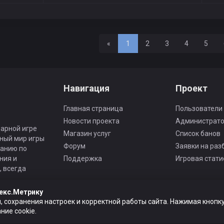
Назад
«
1
2
3
4
5
Навигация
Проект
Главная страница
Пользователи
Новости проекта
Администрат
арной игре
Магазин услуг
Список банов
ьный мир игры
Форум
Заявки на раз
панию по
ния и
Поддержка
Игровая стати
 всегда
екс.Метрику
, сохранения настроек и корректной работы сайта. Нажимая кнопку
ие cookie.