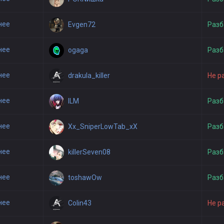
нее
Evgen72
Разб
нее
ogaga
Разб
нее
drakula_killer
Не р
нее
ILM
Разб
нее
Xx_SniperLowTab_xX
Разб
нее
killerSeven08
Разб
нее
toshawOw
Разб
нее
Colin43
Не р