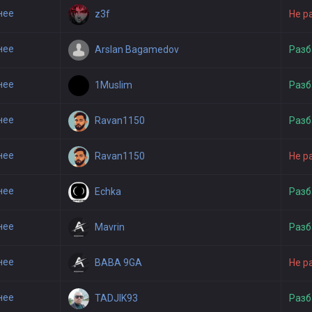
нее
z3f
Не р
нее
Arslan Bagamedov
Разб
нее
1Muslim
Разб
нее
Ravan1150
Разб
нее
Ravan1150
Не р
нее
Echka
Разб
нее
Mavrin
Разб
нее
BABA 9GA
Не р
нее
TADJIK93
Разб