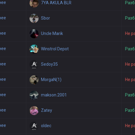
нее
7YA AKULA BLR
Разб
нее
Sbor
Разб
нее
Uncle Marik
Не р
нее
Winstrol Depot
Разб
нее
Sedoy35
Не р
нее
MorgaN(1)
Не р
нее
makson.2001
Разб
нее
Zatey
Разб
нее
oldec
Не р