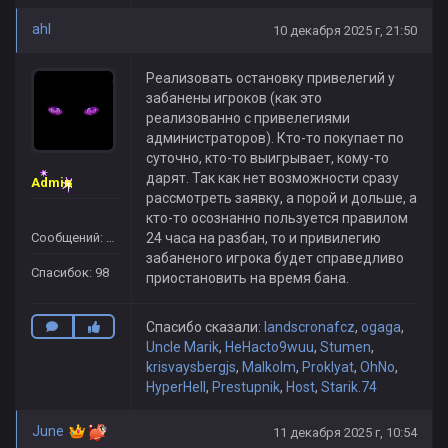
ahl
10 декабря 2025 г, 21:50
Реализовать остановку привелегий у
забанены игроков (как это
реализованно с привелегиями
администраторов). Кто-то покупает по
суточно, кто-то выигрывает, кому-то
дарят. Так как нет возможности сразу
Admin
рассмотреть заявку, а порой и дольше, а
кто-то осознанно пользуется правилом
Сообщений: 109
24 часа на разбан, то и привилегию
забаненого игрока будет справедливо
Спасибок: 98
приостановить на время бана.
Спасибо сказали:
landscronafcz
,
ogaga
,
Uncle Marik
,
HeHacto9wuu
,
Stumen
,
krisvaysbergjs
,
Malkolm
,
Proklyat
,
OhNo
,
HyperHell
,
Prestupnik
,
Host
,
Starik.74
June
11 декабря 2025 г, 10:54