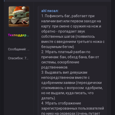
ahl писал:
1. Пофиксить баг, работает при
наличии вип или первом заходе на
карту: при смене с оружия на нож и
обратно - пропадает звук
Техподдержка
собственных шагов (появилось
вместе с введением третьего ножа с
бесшумным бегом).
Сообщений: 665
2. Убрать платный разбан по
причинам: бан, обход бана, бан от
Спасибок: 7429
системы, оскорбление
родственников.
3. Выдавать вип девушкам
непосредственном вместе с
одобрением заявки (переодически
сталкиваюсь с вопросом: одобрили,
но не выдали, куда писать, что
делать).
4. Убрать отображение
зарегистрированных пользователей
по нику на серверах (очень путает