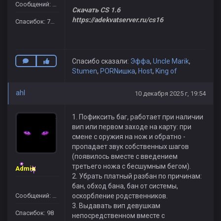
Сообщений: 665
Скачать CS 1.6
https://adekvatserver.ru/cs16
Спасибок: 7429
Спасибо сказали:
Эффа
,
Uncle Marik
,
Stumen
,
PORNишка
,
Host
,
King of
ahl
10 декабря 2025 г, 19:54
1. Пофиксить баг, работает при наличии
вип или первом заходе на карту: при
смене с оружия на нож и обратно -
пропадает звук собственных шагов
(появилось вместе с введением
третьего ножа с бесшумным бегом).
Admin
2. Убрать платный разбан по причинам:
бан, обход бана, бан от системы,
Сообщений: 109
оскорбление родственников.
3. Выдавать вип девушкам
Спасибок: 98
непосредственном вместе с