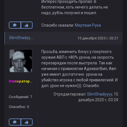
Интерес проходить пропал. В
бесплатном, хоть ничего делать не
надо, рубль получил и пошел.
Спасибо сказали:
Мертвая Рука
SlimShadyyyy
15 декабря 2025 г, 03:21
Просьба, изменить бонус у покупного
оружия АВП с +80% урона, на скорость
перезарядки после выстрела. Так как
начиная с привилегии АдекватВип, Авп
уже имеет достаточно урона на
убийство игрока с любой привилегией. И
Император Vip
доп. урон не нужен))). Спасибо.
Отредактировал:
SlimShadyyyy
, 15
Сообщений: 7
декабря 2025 г, 03:24
Спасибок: 0