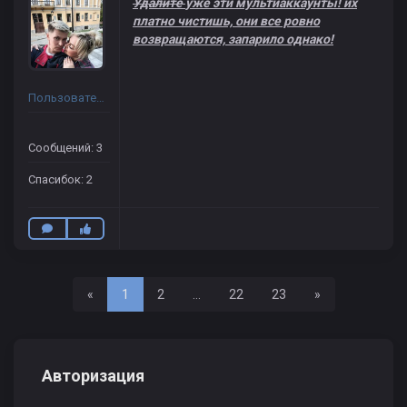
Удалите
уже эти мультиаккаунты! их
платно чистишь, они все ровно
возвращаются, запарило однако!
Пользователь
Сообщений: 3
Спасибок: 2
Назад
Вперед
«
1
2
...
22
23
»
Авторизация