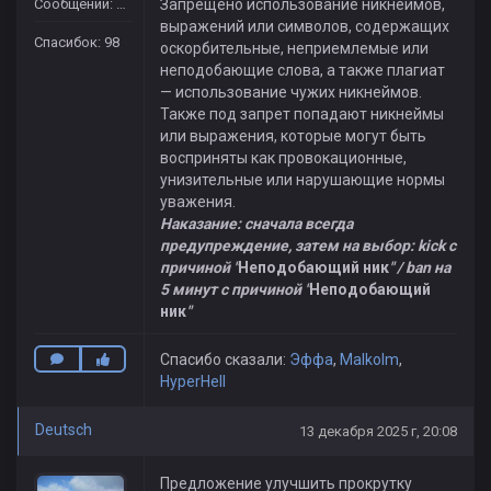
Сообщений: 109
Запрещено использование никнеймов,
выражений или символов, содержащих
Спасибок: 98
оскорбительные, неприемлемые или
неподобающие слова, а также плагиат
— использование чужих никнеймов.
Также под запрет попадают никнеймы
или выражения, которые могут быть
восприняты как провокационные,
унизительные или нарушающие нормы
уважения.
Наказание:
сначала всегда
предупреждение, затем на выбор: kick с
причиной "
Неподобающий ник
" /
ban на
5 минут с причиной "
Неподобающий
ник
"
Спасибо сказали:
Эффа
,
Malkolm
,
HyperHell
Deutsch
13 декабря 2025 г, 20:08
Предложение улучшить прокрутку