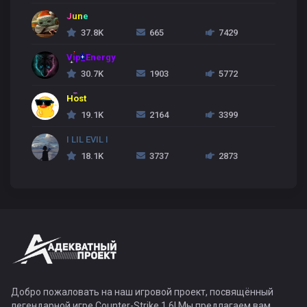
June
37.8K
665
7429
Vip_Energy
30.7K
1903
5772
Host
19.1K
2164
3399
I LIL EVIL I
18.1K
3737
2873
Добро пожаловать на наш игровой проект, посвящённый
легендарной игре Counter-Strike 1.6! Мы предлагаем вам