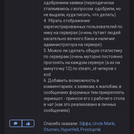
одобрением заявки (переодически
сталкиваюсь с вопросом: одобрили, но
не выдали, куда писать, что делать).
4. Убрать отображение
зарегистрированных пользователей по
нику на серверах (очень путает людей
касательно вечного бана и наличие
администратора на сервере).
5. Можно ли сделать общую статистику
по серверам (очень муторно постоянно
прогонять на каждом сервере (а их на
минуточку 12) по steam_id читеров с
ecd.
6. Добавить возможность в
комментариях: к заявкам, к жалобам, в
сообщениях форумных тем прикреплять
скриншот - принося его с рабочего стола
в чат (как это реализовано в личных
сообщениях).
Спасибо сказали:
Эффа
,
Uncle Marik
,
Stumen
,
HyperHell
,
Prestupnik