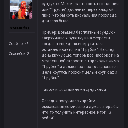
сундуков. Может частотость выпадения
или "1 рубль" добавить через каждый
приз, что бы хоть визуальная прохлада
для глаз была.
Вечный бан
Пример: Возьмем бесплатный сундук -
закручиваю я рулетку и на скорости
Сообщений: 18
когда он еще должен крутиться,
останавливается на "1 рубль". На след.
Спасибок: 2
день кручу еще, теперь всё наоборот, на
медленнной скорости он проходит мимо
"1 рубля" и должен вот-вот остановится
и еле крутясь прохоит целый круг, бах и
"1 рубль".
Так же и с остальными сундуками.
Сегодня получилось пройти
эксклюзивную миссию и думаю, пора бы
что-то получить интересное. Итог: "3
рубля".